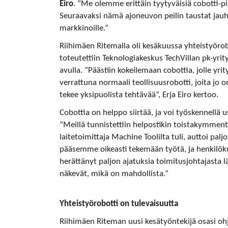
Eiro
. ”Me olemme erittäin tyytyväisiä cobotti-pilo
Seuraavaksi nämä ajoneuvon peilin taustat jauh
markkinoille.”
Riihimäen Ritemalla oli kesäkuussa yhteistyörobot
toteutettiin Teknologiakeskus TechVillan pk-yr
avulla. ”Päästiin kokeilemaan cobottia, jolle yrit
verrattuna normaali teollisuusrobotti, joita jo 
tekee yksipuolista tehtävää”, Erja Eiro kertoo.
Cobottia on helppo siirtää, ja voi työskennellä 
”Meillä tunnistettiin helpostikin toistakymmentä
laitetoimittaja Machine Toolilta tuli, auttoi pal
pääsemme oikeasti tekemään työtä, ja henkilöku
herättänyt paljon ajatuksia toimitusjohtajasta l
näkevät, mikä on mahdollista.”
Yhteistyörobotti on tulevaisuutta
Riihimäen Riteman uusi kesätyöntekijä osasi ohj