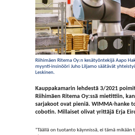
Riihimäen Ritema Oy:n kesätyöntekijä Aapo Hakun
myynti-insinööri Juho Liljamo säätävät yhteisty
Leskinen.
Kauppakamarin lehdestä 3/2021 poimit
​​​​​​​Riihimäen Ritema Oy:ssä mietittiin, 
sarjakoot ovat pieniä. WIMMA-hanke toi
cobotin. Millaiset olivat yrittäjä Erja E
”Täällä on tuotanto käynnissä, ei tämä mikään t