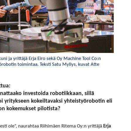
i ja yrittäjä Erja Eiro sekä Oy Machine Tool Co:n
örobotin toimintaa. Teksti Satu Myllys, kuvat Atte
tua:
kannattaako investoida robotiikkaan, sillä
 yritykseen kokeiltavaksi yhteistyörobotin eli
iron kokemukset pilotista?
esti ole”, naurahtaa Riihimäen Ritema Oy:n yrittäjä
Erja