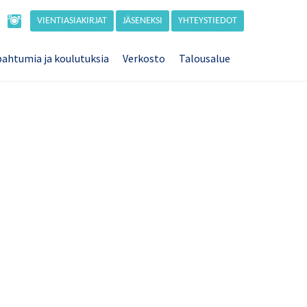
VIENTIASIAKIRJAT
JÄSENEKSI
YHTEYSTIEDOT
ahtumia ja koulutuksia
Verkosto
Talousalue