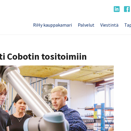
RiHy kauppakamari
Palvelut
Viestintä
Tap
i Cobotin tositoimiin