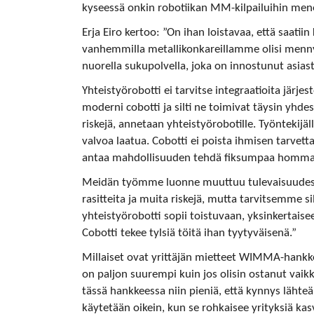
kyseessä onkin robotiikan MM-kilpailuihin menes
Erja Eiro kertoo: ”On ihan loistavaa, että saatii
vanhemmilla metallikonkareillamme olisi men
nuorella sukupolvella, joka on innostunut asiast
Yhteistyörobotti ei tarvitse integraatioita järjes
moderni cobotti ja silti ne toimivat täysin yhdes
riskejä, annetaan yhteistyörobotille. Työntekijäl
valvoa laatua. Cobotti ei poista ihmisen tarvett
antaa mahdollisuuden tehdä fiksumpaa hommaa
Meidän työmme luonne muuttuu tulevaisuudess
rasitteita ja muita riskejä, mutta tarvitsemme s
yhteistyörobotti sopii toistuvaan, yksinkertaisee
Cobotti tekee tylsiä töitä ihan tyytyväisenä.”
Millaiset ovat yrittäjän mietteet WIMMA-hankkeen
on paljon suurempi kuin jos olisin ostanut vai
tässä hankkeessa niin pieniä, että kynnys lähte
käytetään oikein, kun se rohkaisee yrityksiä ka