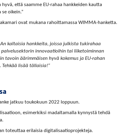
 hyvä, että saamme EU-rahaa hankkeiden kautta
se oikein.”
ppakamari ovat mukana rahoittamassa WIMMA-hanketta.
n kaltaisia hankkeita, joissa julkista tukirahaa
i palvelusektorin innovaatioihin tai liiketoiminnan
nin tavoin äärimmäisen hyvä kokemus ja EU-rahan
Tehkää lisää tällaisia!”
sa
hanke jatkuu toukokuun 2022 loppuun.
alisaatioon, esimerkiksi madaltamalla kynnystä tehdä
a.
toteuttaa erilaisia digitalisaatioprojekteja.