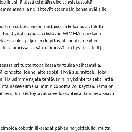
ttiin, sillä tässä tehdään oikeita asiakastöitä.
emaalataan ja ne lähtevät eteenpäin kansainvälisille
ti eli cobotti viikon mittaisessa kokeilussa. Pilotti
itysten digitalisaatiota edistävän WIMMA-hankkeen
yksessä olisi paljon eri käyttövaihtoehtoja. Siihen
on hitsaamossa tai särmäämössä, on hyvin stabiili ja
useassa eri tuotantopaikassa tarttujaa vaihtamalla.
 kohdetta, jonne laite sopisi. Hyvä suunnittelu, joka
jon. Halusimme rajata tehtävän niin yksinkertaiseksi, että
nta näkee samalla, mihin cobottia voi käyttää. Tämä on
ähtien. Ihmiset löytävät sovelluskohteita, kun he oikeasti
elmoida cobotin liikeradat päivän harjoittelulla, mutta