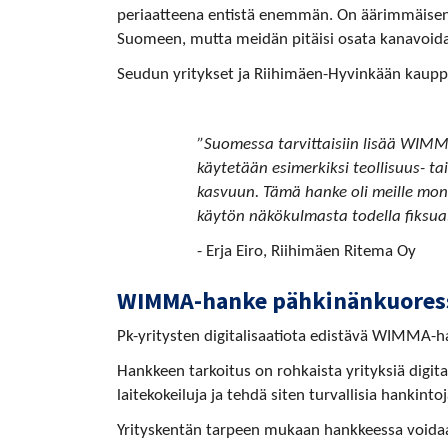
periaatteena entistä enemmän. On äärimmäisen
Suomeen, mutta meidän pitäisi osata kanavoida 
Seudun yritykset ja Riihimäen-Hyvinkään kau
”Suomessa tarvittaisiin lisää WIMMA
käytetään esimerkiksi teollisuus- ta
kasvuun. Tämä hanke oli meille mo
käytön näkökulmasta todella fiksua. 
- Erja Eiro, Riihimäen Ritema Oy
WIMMA-hanke pähkinänkuores
Pk-yritysten digitalisaatiota edistävä WIMMA-
Hankkeen tarkoitus on rohkaista yrityksiä digit
laitekokeiluja ja tehdä siten turvallisia hankintoj
Yrityskentän tarpeen mukaan hankkeessa voidaan 