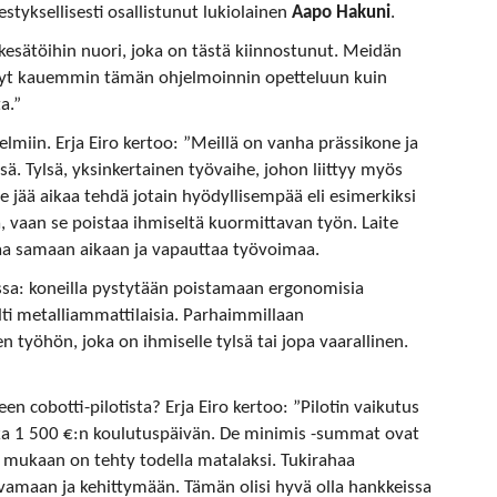
tyksellisesti osallistunut lukiolainen
Aapo Hakuni
.
n kesätöihin nuori, joka on tästä kiinnostunut. Meidän
nyt kauemmin tämän ohjelmoinnin opetteluun kuin
a.”
telmiin. Erja Eiro kertoo: ”Meillä on vanha prässikone ja
sä. Tylsä, yksinkertainen työvaihe, johon liittyy myös
le jää aikaa tehdä jotain hyödyllisempää eli esimerkiksi
a, vaan se poistaa ihmiseltä kuormittavan työn. Laite
 samaan aikaan ja vapauttaa työvoimaa.
a: koneilla pystytään poistamaan ergonomisia
ilti metalliammattilaisia. Parhaimmillaan
n työhön, joka on ihmiselle tylsä tai jopa vaarallinen.
 cobotti-pilotista? Erja Eiro kertoo: ”Pilotin vaikutus
kka 1 500 €:n koulutuspäivän. De minimis -summat ovat
ä mukaan on tehty todella matalaksi. Tukirahaa
svamaan ja kehittymään. Tämän olisi hyvä olla hankkeissa