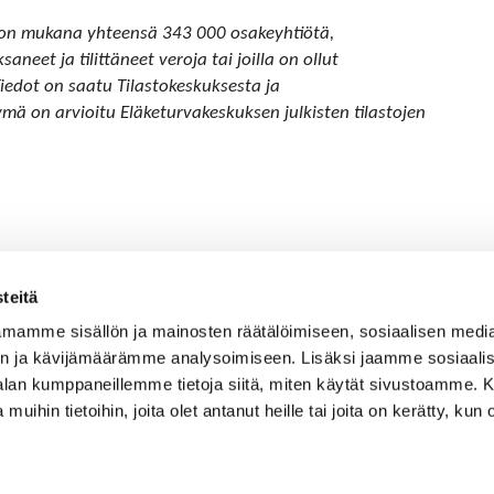
 on mukana yhteensä 343 000 osakeyhtiötä,
neet ja tilittäneet veroja tai joilla on ollut
iedot on saatu Tilastokeskuksesta ja
ä on arvioitu Eläketurvakeskuksen julkisten tilastojen
teitä
mamme sisällön ja mainosten räätälöimiseen, sosiaalisen medi
n ja kävijämäärämme analysoimiseen. Lisäksi jaamme sosiaali
-alan kumppaneillemme tietoja siitä, miten käytät sivustoamme
 muihin tietoihin, joita olet antanut heille tai joita on kerätty, kun 