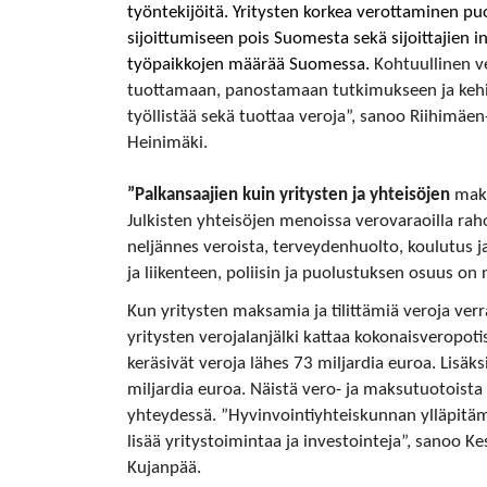
työntekijöitä. Yritysten korkea verottaminen puo
sijoittumiseen pois Suomesta sekä sijoittajien
työpaikkojen määrää Suomessa.
Kohtuullinen ve
tuottamaan, panostamaan tutkimukseen ja kehit
työllistää sekä tuottaa veroja”, sanoo Riihimä
Heinimäki.
”Palkansaajien kuin yritysten ja yhteisöjen
maks
Julkisten yhteisöjen menoissa verovaraoilla ra
neljännes veroista, terveydenhuolto, koulutus ja
ja liikenteen, poliisin ja puolustuksen osuus on
Kun yritysten maksamia ja tilittämiä veroja ver
yritysten verojalanjälki kattaa kokonaisveropo
keräsivät veroja lähes 73 miljardia euroa. Lisäks
miljardia euroa. Näistä vero- ja maksutuotoista 
yhteydessä. ”Hyvinvointiyhteiskunnan ylläpitä
lisää yritystoimintaa ja investointeja”, sanoo
Kujanpää.