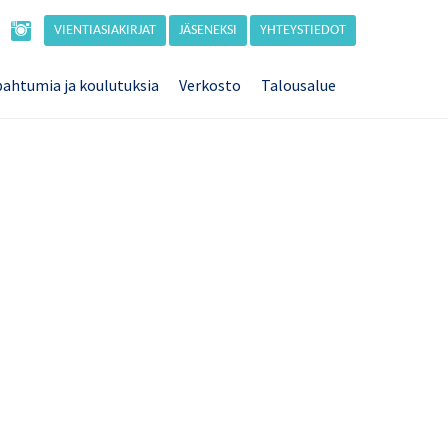
VIENTIASIAKIRJAT
JÄSENEKSI
YHTEYSTIEDOT
ahtumia ja koulutuksia
Verkosto
Talousalue