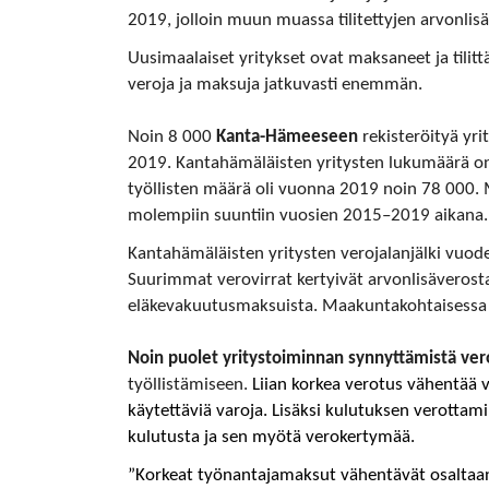
2019, jolloin muun muassa tilitettyjen arvonlis
Uusimaalaiset yritykset ovat maksaneet ja tilitt
veroja ja maksuja jatkuvasti enemmän.
Noin 8 000
Kanta-Hämeeseen
rekisteröityä yrit
2019. Kantahämäläisten yritysten lukumäärä 
työllisten määrä oli vuonna 2019 noin 78 000. 
molempiin suuntiin vuosien 2015–2019 aikana.
Kantahämäläisten yritysten verojalanjälki vuode
Suurimmat verovirrat kertyivät arvonlisäverost
eläkevakuutusmaksuista. Maakuntakohtaisessa v
Noin puolet yritystoiminnan synnyttämistä vero
työllistämiseen.
Liian korkea verotus vähentää v
käytettäviä varoja. Lisäksi kulutuksen verottam
kulutusta ja sen myötä verokertymää.
”Korkeat työnantajamaksut vähentävät osaltaan