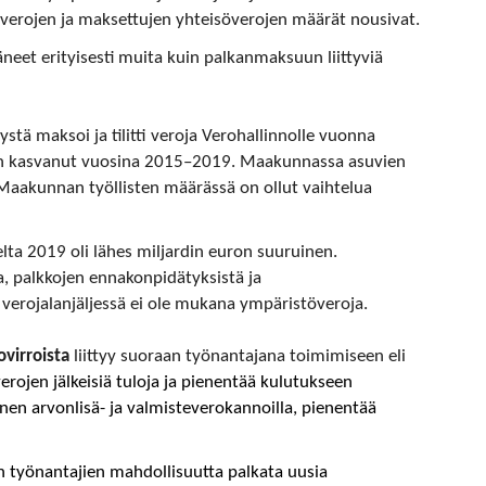
äverojen ja maksettujen yhteisöverojen määrät nousivat.
äneet erityisesti muita kuin palkanmaksuun liittyviä
ystä maksoi ja tilitti veroja Verohallinnolle vuonna
on kasvanut vuosina 2015–2019. Maakunnassa asuvien
Maakunnan työllisten määrässä on ollut vaihtelua
lta 2019 oli lähes miljardin euron suuruinen.
a, palkkojen ennakonpidätyksistä ja
erojalanjäljessä ei ole mukana ympäristöveroja.
virroista
liittyy suoraan työnantajana toimimiseen eli
erojen jälkeisiä tuloja ja pienentää kulutukseen
inen arvonlisä- ja valmisteverokannoilla, pienentää
 työnantajien mahdollisuutta palkata uusia