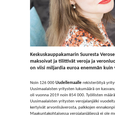
Keskuskauppakamarin Suuresta Veroselvi
maksoivat ja tilittivät veroja ja veron
on viisi miljardia euroa enemmän kuin
Noin 126 000
Uudellemaalle
rekisteröityä yrit
Uusimaalaisten yritysten lukumäärä on kasvanu
oli vuonna 2019 noin 854 000. Työllisten määr
Uusimaalaisten yritysten verojalanjälki vuodelt
kertyivät arvonlisäverosta, palkkojen ennakonp
Maakuntakohtaisessa verojalanjäljessä ei ole m