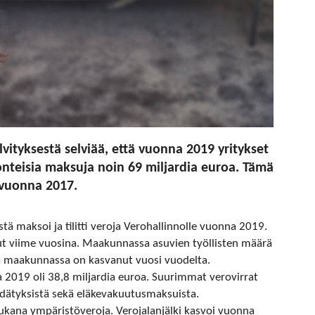
tyksestä selviää, että vuonna 2019 yritykset
luonteisia maksuja noin 69 miljardia euroa. Tämä
 vuonna 2017.
ystä maksoi ja tilitti veroja Verohallinnolle vuonna 2019.
t viime vuosina. Maakunnassa asuvien työllisten määrä
ä maakunnassa on kasvanut vuosi vuodelta.
a 2019 oli 38,8 miljardia euroa. Suurimmat verovirrat
idätyksistä sekä eläkevakuutusmaksuista.
ukana ympäristöveroja. Verojalanjälki kasvoi vuonna