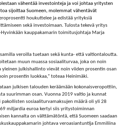
lestaan vähentää investointeja ja voi johtaa yritysten
 intoa sijoittaa Suomeen, molemmat vähentävät
roprosentti houkuttelee ja edistää yrityksiä
tämiseen sekä investoimaan. Tulosta tekevä yritys
en-Hyvinkään kauppakamarin toimitusjohtaja Marja
amilla veroilla tuetaan sekä kunta- että valtiontaloutta.
hoitetaan muun muassa sosiaaliturvaa, joka on noin
 yleinen julkishallinto vievät noin viiden prosentin osan
 noin prosentin luokkaa,” toteaa Heinimäki.
rataan julkisen talouden keräämään kokonaisveropottiin,
tista suurimman osan. Vuonna 2019 valtio ja kunnat
i pakollisten sosiaaliturvamaksujen määrä oli yli 28
69 miljardia euroa kertyi siis yritystoiminnan
misen kannalta on välttämätöntä, että Suomeen saadaan
 Keskuskauppakamarin johtava veroasiantuntija Emmiliina