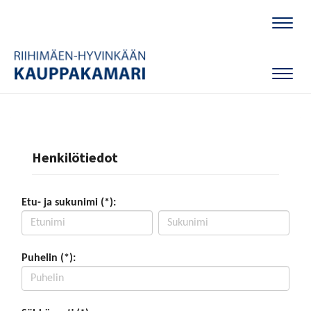
Naviga
Naviga
Henkilötiedot
Etu- ja sukunimi (*):
Puhelin (*):