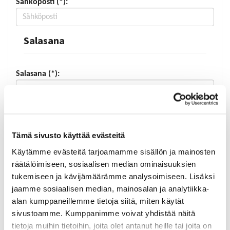
Sähköposti (*):
Salasana
Salasana (*):
Vahvista salasana (*):
Tämä sivusto käyttää evästeitä
Käytämme evästeitä tarjoamamme sisällön ja mainosten
Yhteystiedot
räätälöimiseen, sosiaalisen median ominaisuuksien
tukemiseen ja kävijämäärämme analysoimiseen. Lisäksi
Katuosoite (*):
jaamme sosiaalisen median, mainosalan ja analytiikka-
alan kumppaneillemme tietoja siitä, miten käytät
sivustoamme. Kumppanimme voivat yhdistää näitä
tietoja muihin tietoihin, joita olet antanut heille tai joita on