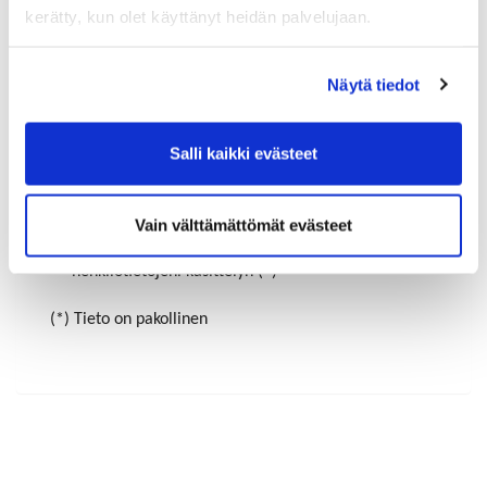
kerätty, kun olet käyttänyt heidän palvelujaan.
Maa (*):
Näytä tiedot
Suomi
Salli kaikki evästeet
Rekisteröidy
Haluan tilata Riihimäen-Hyvinkää kauppakamari
uutiskirjeen
Vain välttämättömät evästeet
Olen lukenut
tietosuojaselosteen
ja hyväksyn
henkilötietojeni käsittelyn (*)
(*) Tieto on pakollinen